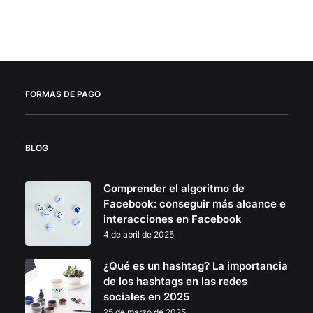
pueden
$29.99
elegir
en
la
página
de
producto
FORMAS DE PAGO
BLOG
Comprender el algoritmo de
Facebook: conseguir más alcance e
interacciones en Facebook
4 de abril de 2025
¿Qué es un hashtag? La importancia
de los hashtags en las redes
sociales en 2025
25 de marzo de 2025