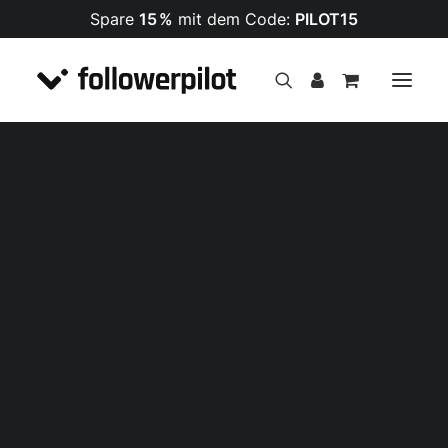
Spare
15 %
mit dem Code:
PILOT15
Follower
PREMIUM Follower
¡OFERTA!
Likes
Kommentare
Views
Impressionen
Follower
Likes
Views
Shares
Kommentare
Livestream Views