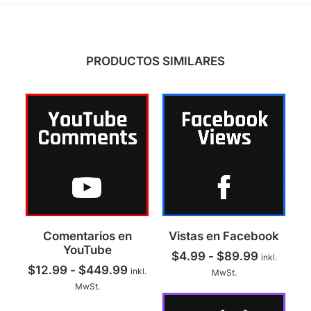
PRODUCTOS SIMILARES
Este
Este
Comentarios en
Vistas en Facebook
producto
producto
SELECCIONAR OPCIONES
SELECCIONAR OPCIONES
YouTube
tiene
tiene
$
4.99
-
$
89.99
Rango
inkl.
múltiples
múltiples
$
12.99
-
$
449.99
Rango
de
inkl.
MwSt.
variantes.
variantes.
de
precios:
MwSt.
Las
Las
precios:
desde
opciones
opciones