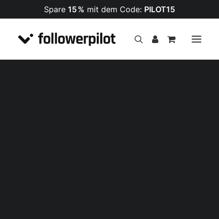
Spare
15 %
mit dem Code:
PILOT15
Follower
PREMIUM Follower
¡OFERTA!
Likes
Kommentare
Views
Impressionen
Follower
Likes
Views
Shares
Kommentare
Livestream Views