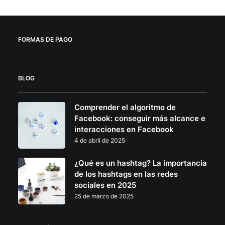
$5.99
se
hasta
pueden
$449.99
elegir
en
FORMAS DE PAGO
la
página
de
producto
BLOG
Comprender el algoritmo de
Facebook: conseguir más alcance e
interacciones en Facebook
4 de abril de 2025
¿Qué es un hashtag? La importancia
de los hashtags en las redes
sociales en 2025
25 de marzo de 2025